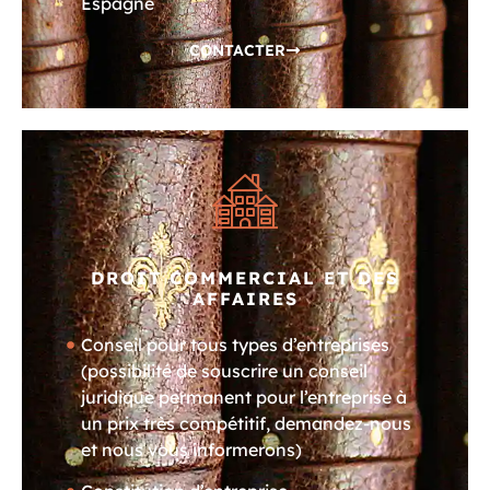
Espagne
CONTACTER
DROIT COMMERCIAL ET DES
AFFAIRES
Conseil pour tous types d’entreprises
(possibilité de souscrire un conseil
juridique permanent pour l’entreprise à
un prix très compétitif, demandez-nous
et nous vous informerons)