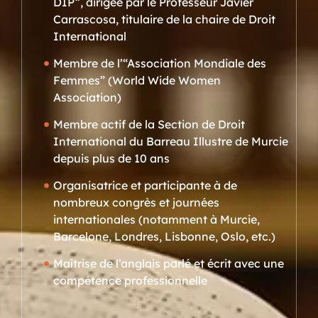
DIP”, dirigée par le Professeur Javier
Carrascosa, titulaire de la chaire de Droit
International
Membre de l’“Association Mondiale des
Femmes” (World Wide Women
Association)
Membre actif de la Section de Droit
International du Barreau Illustre de Murcie
depuis plus de 10 ans
Organisatrice et participante à de
nombreux congrès et journées
internationales (notamment à Murcie,
Barcelone, Londres, Lisbonne, Oslo, etc.)
Maîtrise de l’anglais parlé et écrit avec une
compétence professionnelle