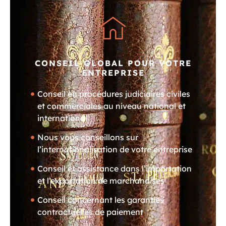
CONSEIL GLOBAL POUR VOTRE
ENTREPRISE
Conseil en procédures judiciaires civiles
et commerciales au niveau national et
international
Nous vous conseillons sur
l’internationalisation de votre entreprise
Conseil et assistance dans l’importation
et l’exportation de marchandises
Conseil concernant les garanties
contractuelles de paiement