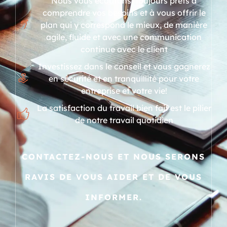
Nous vous écoutons, toujours prêts à
comprendre vos besoins et à vous offrir le
plan qui y correspond le mieux, de manière
agile, fluide et avec une communication
continue avec le client
Investissez dans le conseil et vous gagnerez
en sécurité et en tranquillité pour votre
entreprise et votre vie!
La satisfaction du travail bien fait est le pilier
de notre travail quotidien
CONTACTEZ-NOUS ET NOUS SERONS
RAVIS DE VOUS AIDER ET DE VOUS
INFORMER.