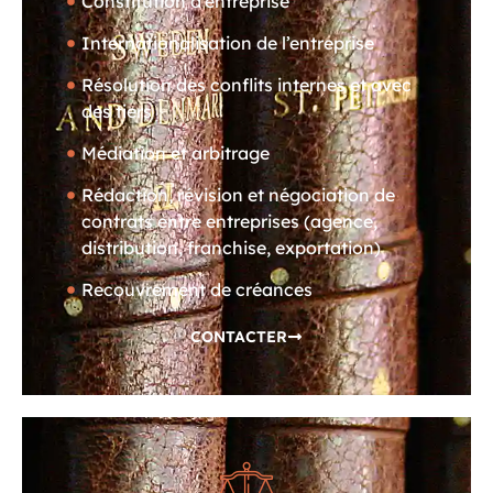
Constitution d’entreprise
Internationalisation de l’entreprise
Résolution des conflits internes et avec
des tiers
Médiation et arbitrage
Rédaction, révision et négociation de
contrats entre entreprises (agence,
distribution, franchise, exportation)
Recouvrement de créances
CONTACTER