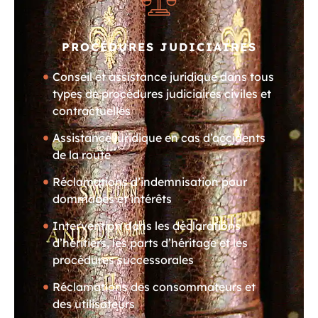
PROCÉDURES JUDICIAIRES
Conseil et assistance juridique dans tous
types de procédures judiciaires civiles et
contractuelles
Assistance juridique en cas d’accidents
de la route
Réclamations d’indemnisation pour
dommages et intérêts
Intervention dans les déclarations
d’héritiers, les parts d’héritage et les
procédures successorales
Réclamations des consommateurs et
des utilisateurs