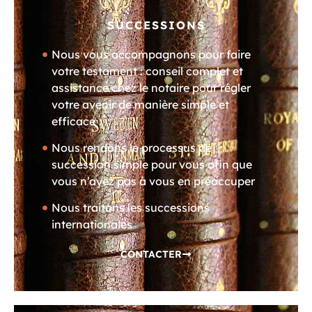
SUCCESSIONS
Nous vous accompagnons pour faire
votre testament : conseil complet et
assistance chez le notaire pour régler
votre avenir de manière simple et
efficace
Nous rendons le processus de
succession simple pour vous afin que
vous n’ayez pas à vous en préoccuper
Nous traitons les successions
internationales
CONTACTER