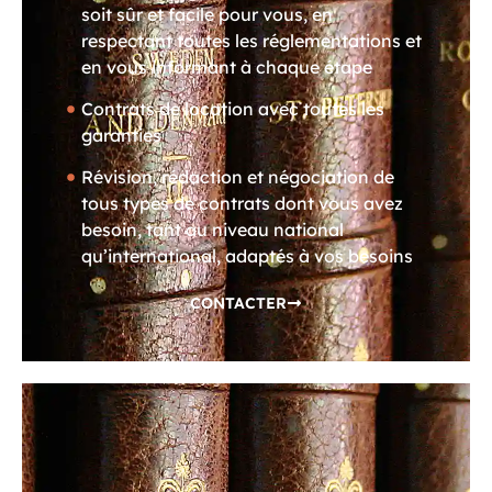
soit sûr et facile pour vous, en
respectant toutes les réglementations et
en vous informant à chaque étape
Contrats de location avec toutes les
garanties
Révision, rédaction et négociation de
tous types de contrats dont vous avez
besoin, tant au niveau national
qu’international, adaptés à vos besoins
CONTACTER