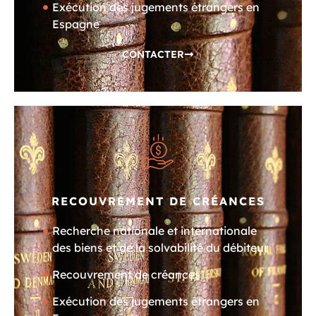
Exécution des jugements étrangers en
Espagne
CONTACTER
RECOUVREMENT DE CRÉANCES
Recherche nationale et internationale
des biens et de la solvabilité du débiteur
Recouvrement de créances
Exécution des jugements étrangers en