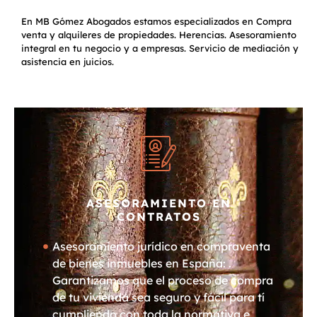
En MB Gómez Abogados estamos especializados en Compra
venta y alquileres de propiedades. Herencias. Asesoramiento
integral en tu negocio y a empresas. Servicio de mediación y
asistencia en juicios.
ASESORAMIENTO EN
CONTRATOS
Asesoramiento jurídico en compraventa
de bienes inmuebles en España: .
Garantizamos que el proceso de compra
de tu vivienda sea seguro y fácil para tí
cumpliendo con toda la normativa e