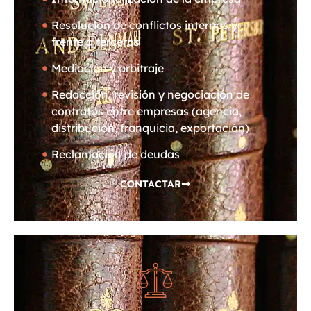
Resolución de conflictos internos y
frente a terceros
Mediación y arbitraje
Redacción, revisión y negociación de
contratos entre empresas (agencia,
distribución, franquicia, exportación)
Reclamación de deudas
CONTACTAR