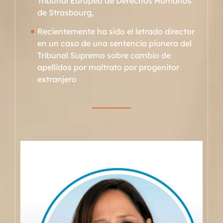
Tribunal Europeo de Derechos Humanos
de Strasbourg,
Recientemente ha sido el letrado director
en un caso de una sentencia pionera del
Tribunal Supremo sobre cambio de
apellidos por maltrato por progenitor
extranjero