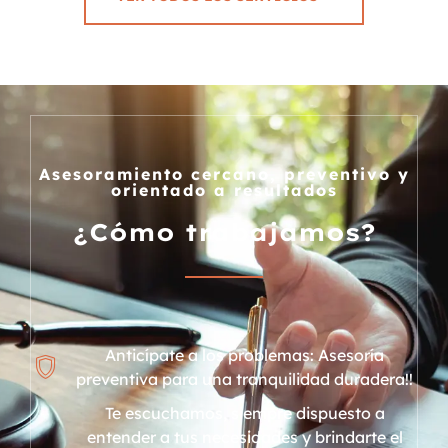
Asesoramiento cercano, preventivo y
orientado a resultados
¿Cómo trabajamos?
Anticípate a los problemas: Asesoría
preventiva para una tranquilidad duradera!!
Te escuchamos, siempre dispuesto a
entender a tus necesidades y brindarte el