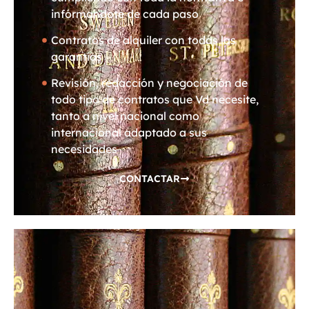
infórmandote de cada paso
Contratos de alquiler con todas las
garantías
Revisión, redacción y negociación de
todo tipo de contratos que Vd necesite,
tanto a nivel nacional como
internacional adaptado a sus
necesidades
CONTACTAR