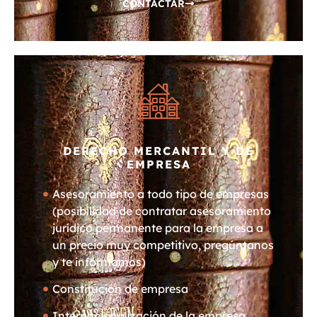
CONTACTAR
DERECHO MERCANTIL Y DE
EMPRESA
Asesoramiento a todo tipo de empresas
(posibilidad de contratar asesoramiento
jurídico permanente para la empresa a
un precio muy competitivo, pregúntanos
y te informamos)
Constitución de empresa
Internacionalización de la empresa