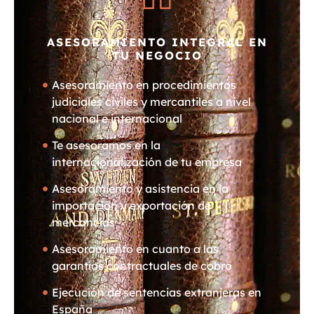
ASESORAMIENTO INTEGRAL EN
TU NEGOCIO
Asesoramiento en procedimientos
judiciales civiles y mercantiles a nivel
nacional e internacional
Te asesoramos en la
internacionalización de tu empresa
Asesoramiento y asistencia en la
importación y exportación de
mercancías
Asesoramiento en cuanto a las
garantías contractuales de cobro
Ejecución de sentencias extranjeras en
España