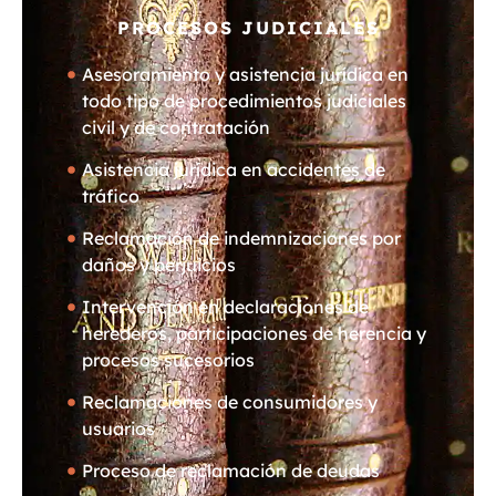
PROCESOS JUDICIALES
Asesoramiento y asistencia jurídica en
todo tipo de procedimientos judiciales
civil y de contratación
Asistencia jurídica en accidentes de
tráfico
Reclamación de indemnizaciones por
daños y perjuicios
Intervención en declaraciones de
herederos, participaciones de herencia y
procesos sucesorios
Reclamaciones de consumidores y
usuarios
Proceso de reclamación de deudas