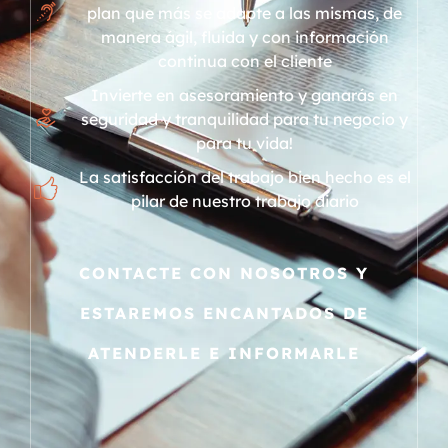
plan que más se adapte a las mismas, de
manera ágil, fluida y con información
continua con el cliente
Invierte en asesoramiento y ganarás en
seguridad y tranquilidad para tu negocio y
para tu vida!
La satisfacción del trabajo bien hecho es el
pilar de nuestro trabajo diario
CONTACTE CON NOSOTROS Y
ESTAREMOS ENCANTADOS DE
ATENDERLE E INFORMARLE