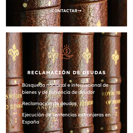
CONTACTAR
RECLAMACIÓN DE DEUDAS
Búsqueda nacional e internacional de
bienes y de solvencia de deudor
Reclamación de deudas
Ejecución de sentencias extranjeras en
España