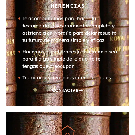
HERENCIAS
Te acompañamos para hacer tu
testamento : asesoramiento completo y
asistencia en Notaría para dejar resuelto
tu futuro de manera simple y eficaz
Hacemos que el proceso de herencia sea
para tí algo simple de lo que no te
tengas que preocupar
Tramitamos herencias internacionales
CONTACTAR