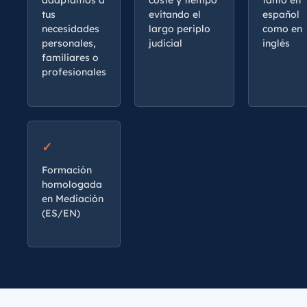
adaptamos a
coste y tiempo
tanto en
tus
evitando el
español
necesidades
largo periplo
como en
personales,
judicial
inglés
familiares o
profesionales
Formación
homologada
en Mediación
(ES/EN)