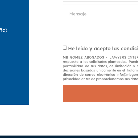
aña)
He leído y acepto las condic
MB GOMEZ ABOGADOS – LAWYERS INTERMEDI
respuesta a las solicitudes planteadas. Puede
portabilidad de sus datos, de limitación y
decisiones basadas únicamente en el tratam
dirección de correo electrónico info@mbgo
privacidad antes de proporcionarnos sus dato