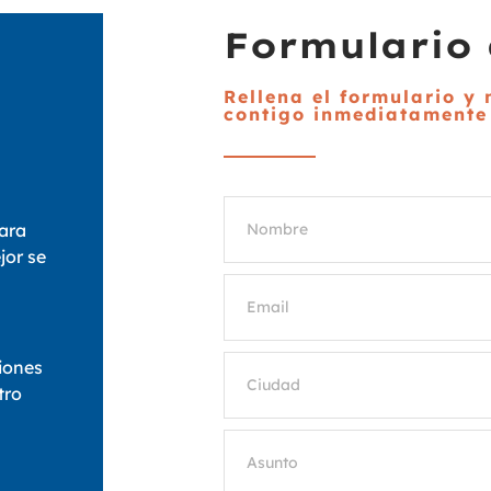
Formulario 
Rellena el formulario y
contigo inmediatamente
ara
jor se
iones
tro