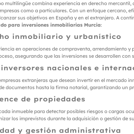
po multilingüe combina experiencia en derecho mercantil, ci
 empresas como a particulares. Con un enfoque cercano, ef
alcanzar sus objetivos en España y en el extranjero. A con
o para inversiones inmobiliarias Murcia
:
ho inmobiliario y urbanístico
riencia en operaciones de compraventa, arrendamiento y
eso, asegurando que las inversiones se desarrollen con se
 inversores nacionales e interna
presas extranjeras que desean invertir en el mercado i
n de documentos hasta la firma notarial, garantizando un pr
igence de propiedades
ada inmueble para detectar posibles riesgos o cargas ocult
izar los imprevistos durante la adquisición o gestión de s
idad y gestión administrativa